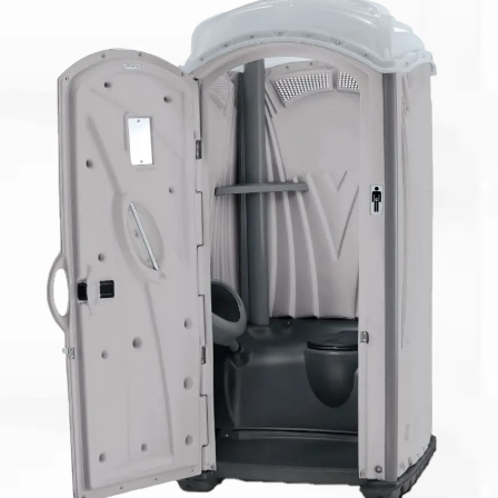
Nuestro personal cuenta con más de 30
años de experiencia en la industria,
brindando servicios que están entregados
por veteranos.
Asesores expertos
3.
Ofrecemos nuestra experiencia y trabajo
dentro de la industria por medio de servicios
de asesoría profesional. Orientado a dar
soluciones en macro-proyectos, contamos
con el personal y equipo para realizar el
trabajo.
Productos de alta calidad
2.
Nuestros productos cumplen los mas altos