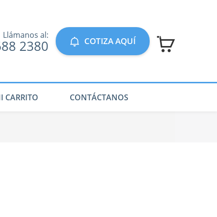
Llámanos al:
COTIZA AQUÍ
688 2380
I CARRITO
CONTÁCTANOS